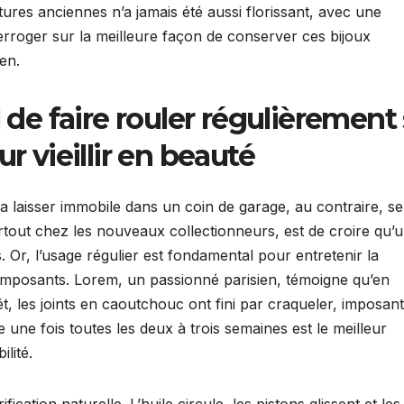
tures anciennes n’a jamais été aussi florissant, avec une
erroger sur la meilleure façon de conserver ces bijoux
ien.
l de faire rouler régulièrement
r vieillir en beauté
s la laisser immobile dans un coin de garage, au contraire, s
rtout chez les nouveaux collectionneurs, est de croire qu’
. Or, l’usage régulier est fondamental pour entretenir la
composants. Lorem, un passionné parisien, témoigne qu’en
t, les joints en caoutchouc ont fini par craqueler, imposan
 une fois toutes les deux à trois semaines est le meilleur
lité.
fication naturelle. L’huile circule, les pistons glissent et les