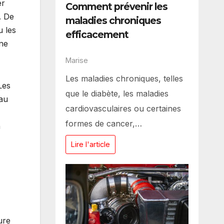
er
Comment prévenir les
. De
maladies chroniques
u les
efficacement
une
Marise
Les maladies chroniques, telles
Les
que le diabète, les maladies
 au
cardiovasculaires ou certaines
formes de cancer,…
n
Lire l'article
ure