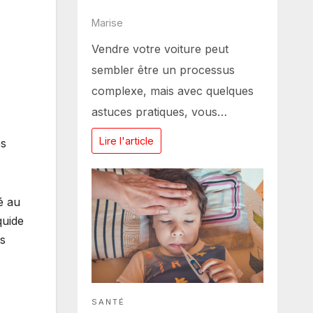
Marise
Vendre votre voiture peut
sembler être un processus
complexe, mais avec quelques
astuces pratiques, vous…
Lire l'article
es
é au
quide
us
SANTÉ