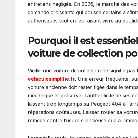
entretiens négligés. En 2026, le marché des voi
demande croissante qui pousse certains à s’int
authentiques tout en les faisant vivre au quotid
Pourquoi il est essentie
voiture de collection pou
Vieillir une voiture de collection ne signifie pa
vehiculesimplifie.fr
. Une erreur fréquente, su
voiture ancienne doit rester figée dans le temps
mécanique et préserver l’authenticité de ses 
laissant trop longtemps sa Peugeot 404 à l’arrê
réparations coûteuses. Laisser rouler sa voiture
remède contre l’usure silencieuse due à l’immobi
Lorsqu’elle roule, la voiture bénéficie d’une lubri