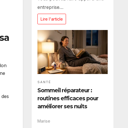
entreprise…
Lire l'article
 sa
elon
une
SANTÉ
Sommeil réparateur :
t des
routines efficaces pour
améliorer ses nuits
Marise