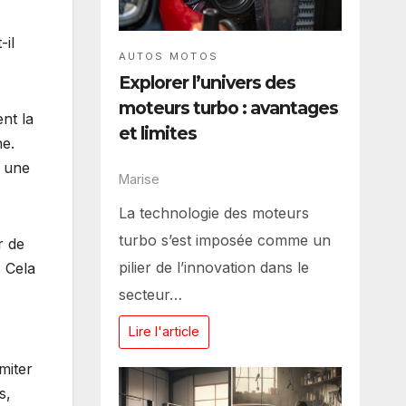
-il
AUTOS MOTOS
Explorer l’univers des
moteurs turbo : avantages
nt la
et limites
ne.
e une
Marise
La technologie des moteurs
turbo s’est imposée comme un
r de
pilier de l’innovation dans le
. Cela
secteur…
Lire l'article
miter
s,