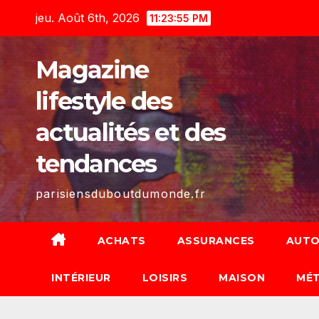
Skip
jeu. Août 6th, 2026
11:23:57 PM
to
content
Magazine
lifestyle des
actualités et des
tendances
parisiensduboutdumonde.fr
ACHATS
ASSURANCES
AUTO
INTÉRIEUR
LOISIRS
MAISON
MÉT