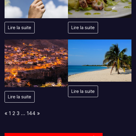
Lire la suite
Lire la suite
Lire la suite
Lire la suite
Page:
Previous
Next
«
1
2
3
…
144
»