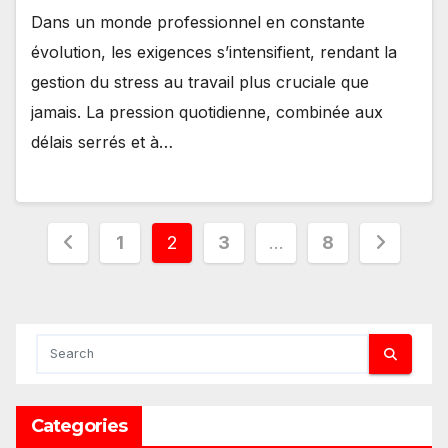
Dans un monde professionnel en constante
évolution, les exigences s’intensifient, rendant la
gestion du stress au travail plus cruciale que
jamais. La pression quotidienne, combinée aux
délais serrés et à…
Pagination
1
2
3
…
8
des
publications
Categories