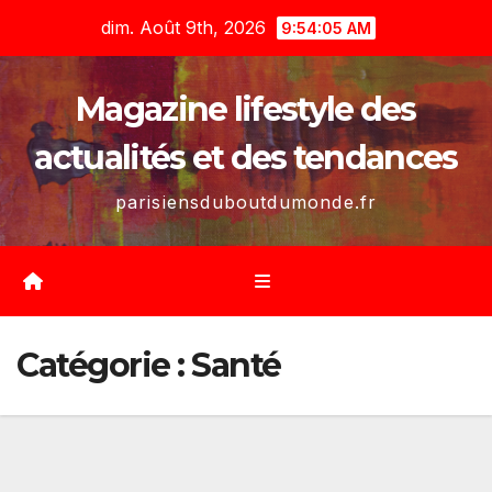
Skip
dim. Août 9th, 2026
9:54:07 AM
to
content
Magazine lifestyle des
actualités et des tendances
parisiensduboutdumonde.fr
Catégorie :
Santé