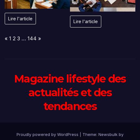
Lire l'article
Lire l'article
Page:
Previous
Next
«
1
2
3
…
144
»
Magazine lifestyle des
actualités et des
tendances
Proudly powered by WordPress
|
Theme:
Newsbulk
by