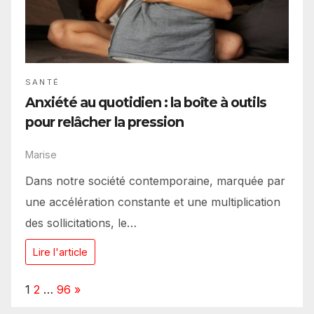
SANTÉ
Anxiété au quotidien : la boîte à outils
pour relâcher la pression
Marise
Dans notre société contemporaine, marquée par
une accélération constante et une multiplication
des sollicitations, le…
Lire l'article
Page:
Next
1
2
…
96
»