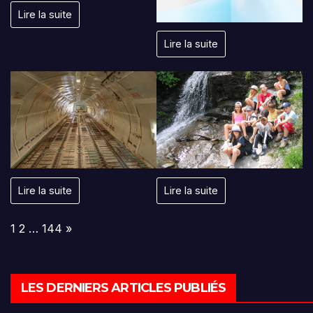
Lire la suite
Lire la suite
Lire la suite
Lire la suite
Page:
Next
1
2
…
144
»
LES DERNIERS ARTICLES PUBLIÉS