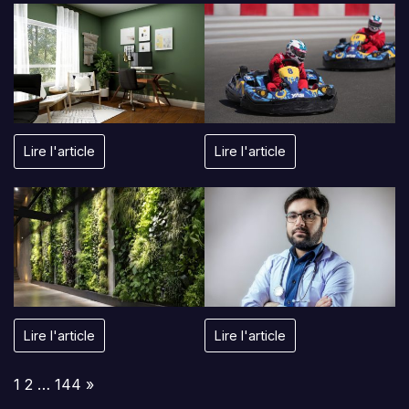
Lire l'article
Lire l'article
Lire l'article
Lire l'article
Page:
Next
1
2
…
144
»