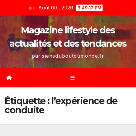
Skip
jeu. Août 6th, 2026
6:49:13 PM
to
content
Magazine lifestyle des
actualités et des tendances
parisiensduboutdumonde.fr
Étiquette :
l’expérience de
conduite