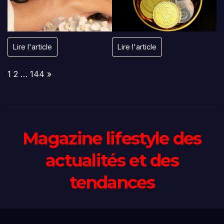
Lire l'article
Lire l'article
Page:
Next
1
2
…
144
»
Magazine lifestyle des
actualités et des
tendances