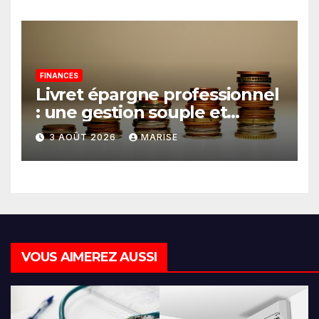
FINANCES
Livret épargne professionnel
: une gestion souple et
optimisée de votre trésorerie
3 AOÛT 2026
MARISE
VOUS AIMEREZ AUSSI