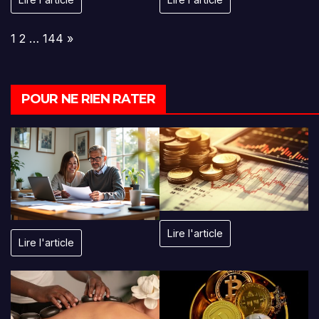
Page:
Next
1
2
…
144
»
POUR NE RIEN RATER
Lire l'article
Lire l'article