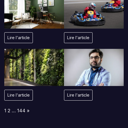
Lire l'article
Lire l'article
Lire l'article
Lire l'article
Page:
Next
1
2
…
144
»