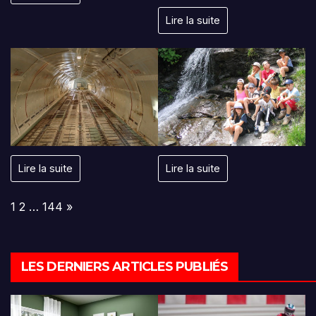
Lire la suite
Lire la suite
Lire la suite
Page:
Next
1
2
…
144
»
LES DERNIERS ARTICLES PUBLIÉS