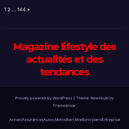
Page:
Next
1
2
…
144
»
Magazine lifestyle des
actualités et des
tendances
Proudly powered by WordPress
|
Theme:
Newsbulk
by
Themeansar
.
Achats
Assurances
Autos Motos
Bien être
Bons plans
Entreprise