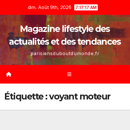
Skip
dim. Août 9th, 2026
7:17:19 AM
to
content
Magazine lifestyle des
actualités et des tendances
parisiensduboutdumonde.fr
Étiquette :
voyant moteur