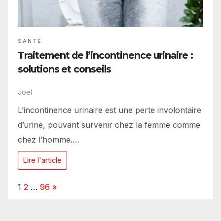
SANTÉ
Traitement de l’incontinence urinaire :
solutions et conseils
Joel
L’incontinence urinaire est une perte involontaire
d’urine, pouvant survenir chez la femme comme
chez l’homme.…
Lire l'article
Page:
Next
1
2
…
96
»