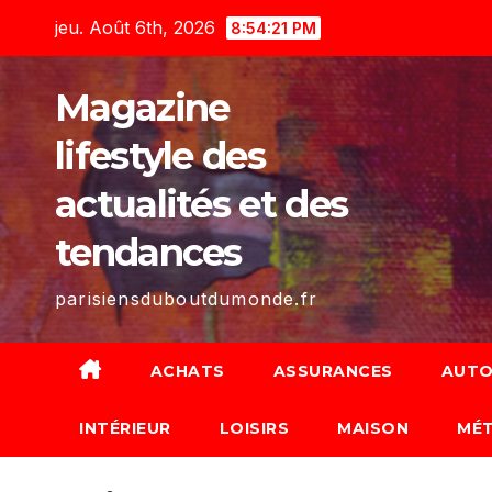
Skip
jeu. Août 6th, 2026
8:54:22 PM
to
content
Magazine
lifestyle des
actualités et des
tendances
parisiensduboutdumonde.fr
ACHATS
ASSURANCES
AUTO
INTÉRIEUR
LOISIRS
MAISON
MÉT