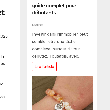
guide complet pour
et
débutants
Marise
Investir dans l’immobilier peut
2025,
sembler être une tâche
complexe, surtout si vous
débutez. Toutefois, avec…
 la
res
Lire l'article
ux
 des