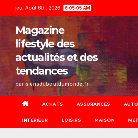
Skip
jeu. Août 6th, 2026
6:05:07 AM
to
content
Magazine
lifestyle des
actualités et des
tendances
parisiensduboutdumonde.fr
ACHATS
ASSURANCES
AUTO
INTÉRIEUR
LOISIRS
MAISON
MÉT